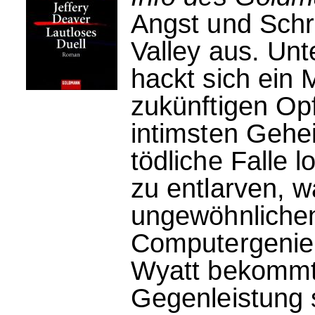
Angst und Schre
Valley aus. U
hackt sich ein 
zukünftigen Opf
intimsten Gehe
tödliche Falle 
zu entlarven, w
ungewöhnlichen 
Computergenie u
Wyatt bekommt 
Gegenleistung s