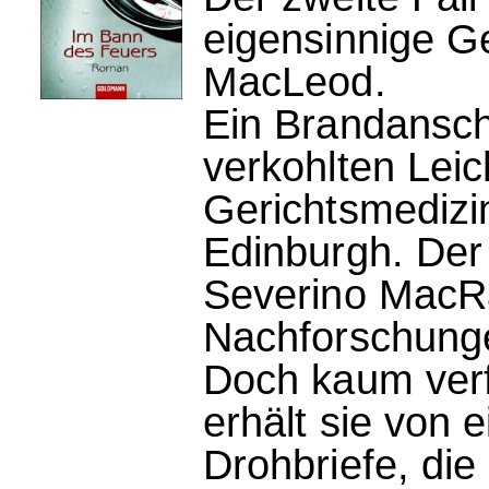
eigensinnige G
MacLeod.
Ein Brandansch
verkohlten Lei
Gerichtsmedizi
Edinburgh. Der
Severino MacR
Nachforschungen
Doch kaum verf
erhält sie von
Drohbriefe, die