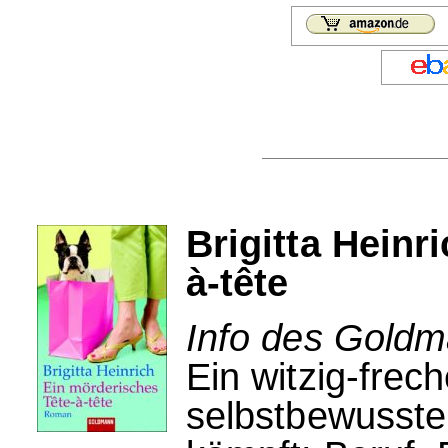
Brigitta Heinr
à-tête
Info des Goldm
Ein witzig-frec
selbstbewussten