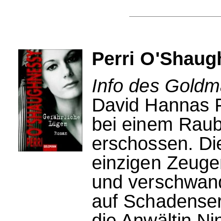
Perri O'Shaug
Info des Goldm
David Hannas F
bei einem Raubü
erschossen. Die
einzigen Zeug
und verschwand
auf Schadenser
die Anwältin Ni