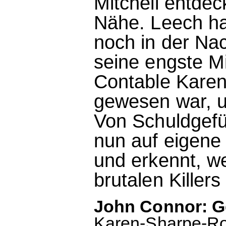
Mitchell entdec
Nähe. Leech hat
noch in der Na
seine engste Mi
Contable Karen
gewesen war, 
Von Schuldgefü
nun auf eigene
und erkennt, we
brutalen Killers i
John Connor: Ge
Karen-Sharpe-Ro