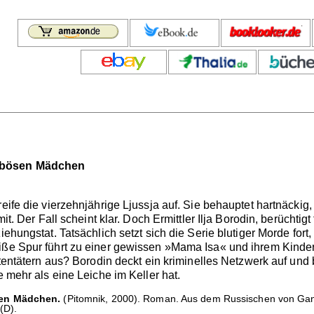
 bösen Mädchen
eife die vierzehnjährige Ljussja auf. Sie behauptet hartnäckig,
mit. Der Fall scheint klar. Doch Ermittler Ilja Borodin, berüchtig
ziehungstat. Tatsächlich setzt sich die Serie blutiger Morde for
ße Spur führt zu einer gewissen »Mama Isa« und ihrem Kinderhe
Attentätern aus? Borodin deckt ein kriminelles Netzwerk auf un
e mehr als eine Leiche im Keller hat.
sen Mädchen.
(Pitomnik, 2000). Roman. Aus dem Russischen von Ga
(D).