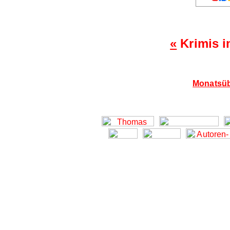
«
Krimis 
Monatsüb