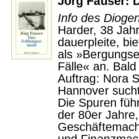
Jörg Fauser: 
Info des Dioge
Harder, 38 Jahr
dauerpleite, bi
als »Bergungse
Fälle« an. Bald
Auftrag: Nora
Hannover sucht 
Die Spuren füh
der 80er Jahre,
Geschäftemacher
und Finanzmac