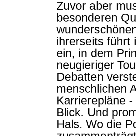
Zuvor aber muss
besonderen Qual
wunderschönen
ihrerseits führ
ein, in dem Pri
neugieriger To
Debatten verste
menschlichen A
Karrierepläne -
Blick. Und prom
Hals. Wo die P
zusammenträgt, 