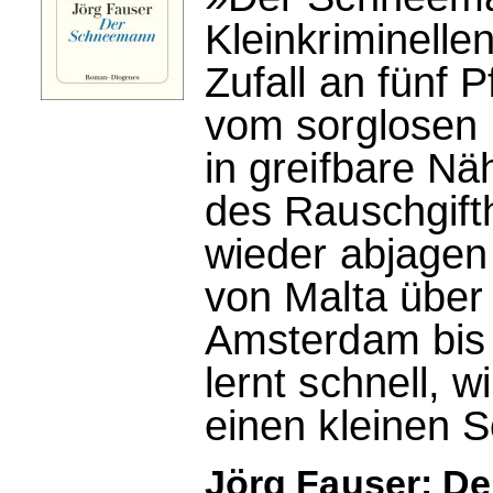
Kleinkriminelle
Zufall an fünf 
vom sorglosen
in greifbare Nä
des Rauschgift
wieder abjagen 
von Malta über
Amsterdam bis 
lernt schnell, w
einen kleinen 
Jörg Fauser: D