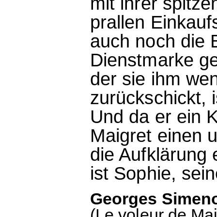
mit ihrer spitz
prallen Einkau
auch noch die 
Dienstmarke ges
der sie ihm we
zurückschickt, i
Und da er ein Kü
Maigret einen 
die Aufklärung
ist Sophie, sei
Georges Simenon
(Le voleur de Ma