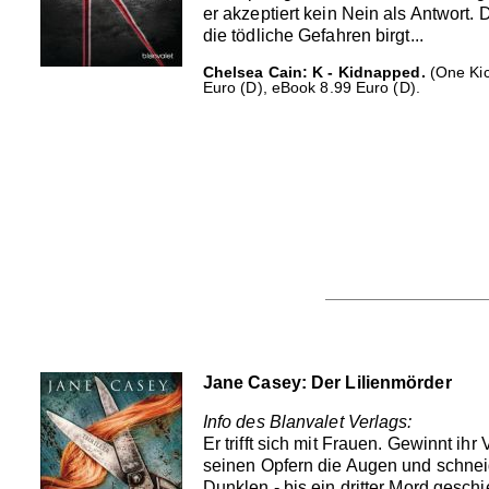
er akzeptiert kein Nein als Antwort.
die tödliche Gefahren birgt...
Chelsea Cain: K - Kidnapped.
(One Kic
Euro (D), eBook 8.99 Euro (D).
Jane Casey: Der Lilienmörder
Info des Blanvalet Verlags:
Er trifft sich mit Frauen. Gewinnt ih
seinen Opfern die Augen und schneid
Dunklen - bis ein dritter Mord gesch