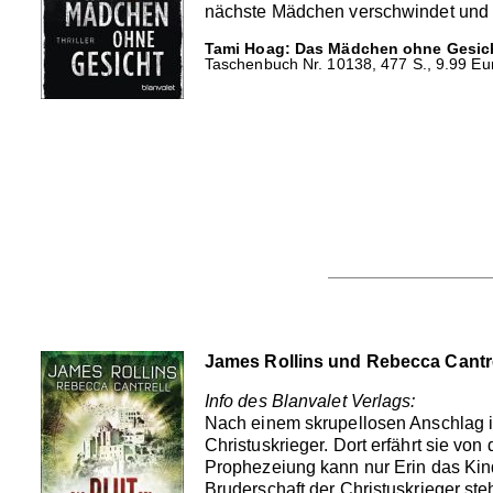
nächste Mädchen verschwindet und di
Tami Hoag: Das Mädchen ohne Gesic
Taschenbuch Nr. 10138, 477 S., 9.99 Eur
James Rollins und Rebecca Cantrel
Info des Blanvalet Verlags:
Nach einem skrupellosen Anschlag in
Christuskrieger. Dort erfährt sie von
Prophezeiung kann nur Erin das Kind
Bruderschaft der Christuskrieger st