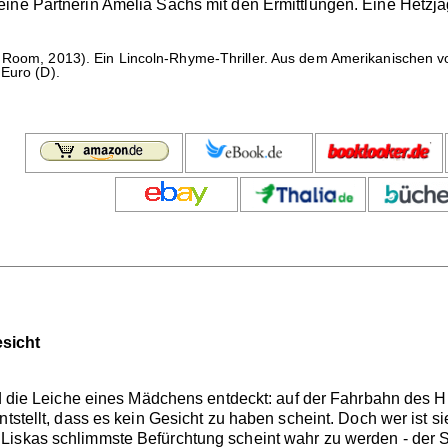
ine Partnerin Amelia Sachs mit den Ermittlungen. Eine Hetzjagd
l Room, 2013). Ein Lincoln-Rhyme-Thriller. Aus dem Amerikanischen vo
 Euro (D).
sicht
rd die Leiche eines Mädchens entdeckt: auf der Fahrbahn des Hig
ntstellt, dass es kein Gesicht zu haben scheint. Doch wer ist
Liskas schlimmste Befürchtung scheint wahr zu werden - der S