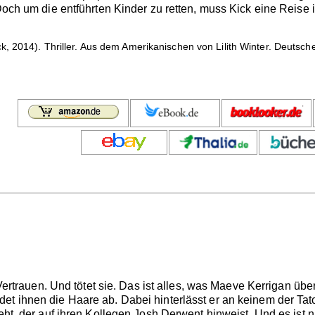
 Doch um die entführten Kinder zu retten, muss Kick eine Reise
k, 2014). Thriller. Aus dem Amerikanischen von Lilith Winter. Deutsc
r Vertrauen. Und tötet sie. Das ist alles, was Maeve Kerrigan üb
et ihnen die Haare ab. Dabei hinterlässt er an keinem der Tato
ieht, der auf ihren Kollegen Josh Derwent hinweist. Und es ist 