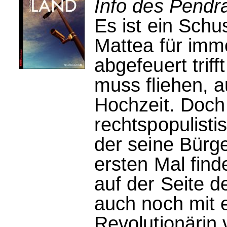
Info des Pendr
Es ist ein Schu
Mattea für imme
abgefeuert trif
muss fliehen, 
Hochzeit. Doch
rechtspopulisti
der seine Bürg
ersten Mal find
auf der Seite d
auch noch mit 
Revolutionärin 