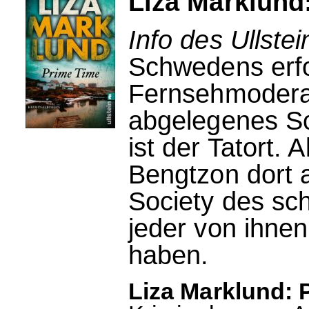
Liza Marklund
Info des Ullstei
Schwedens erfo
Fernsehmoderat
abgelegenes S
ist der Tatort. 
Bengtzon dort a
Society des s
jeder von ihnen
haben.
Liza Marklund: 