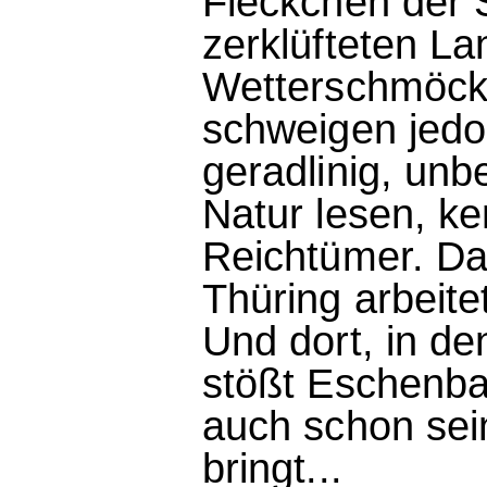
Fleckchen der S
zerklüfteten L
Wetterschmöcke
schweigen jedo
geradlinig, unb
Natur lesen, ke
Reichtümer. Da
Thüring arbeite
Und dort, in d
stößt Eschenbac
auch schon sei
bringt...