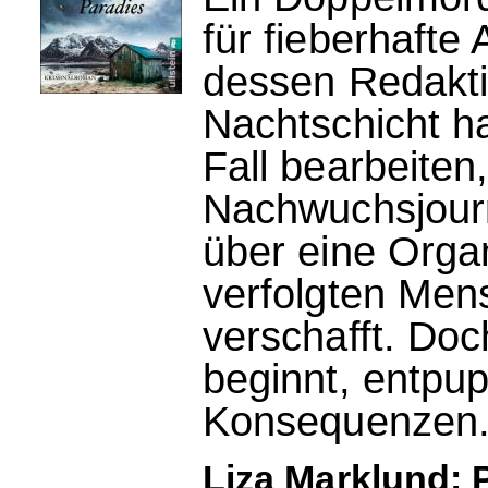
für fieberhafte 
dessen Redakti
Nachtschicht h
Fall bearbeiten
Nachwuchsjourn
über eine Orga
verfolgten Men
verschafft. Doc
beginnt, entpupp
Konsequenzen
Liza Marklund: 