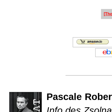
[Th
Pascale Robert
Info des Zsolna