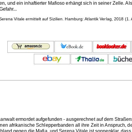
, und ein inhaftierter Mafioso erhängt sich in seiner Zelle. A
Gefahr...
erena Vitale ermittelt auf Sizilien. Hamburg: Atlantik Verlag, 2018 (
sanwalt ermordet aufgefunden - ausgerechnet auf dem Straßenstr
hmen afrikanische Schlepperbanden all ihre Zeit in Anspruch, 
chland gegen die Mafia, und Serena Vitale ist sonnenklar, das