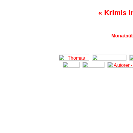
«
Krimis i
Monatsüb