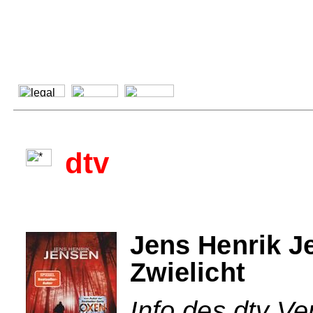
dtv
Jens Henrik J
Zwielicht
Info des dtv Ve