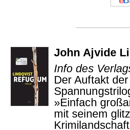
John Ajvide L
Info des Verlag
Der Auftakt de
Spannungstrilo
»Einfach großar
mit seinem glit
Krimilandschaf