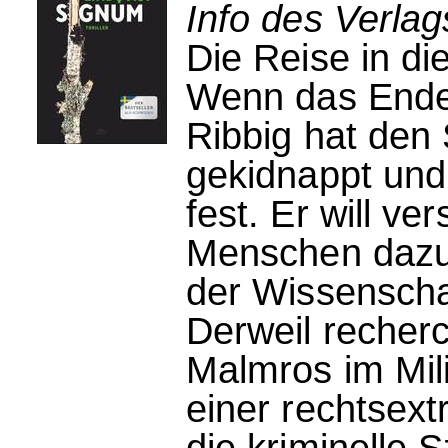
Info des Verlag
Die Reise in die
Wenn das Ende 
Ribbig hat den
gekidnappt und h
fest. Er will ve
Menschen dazu 
der Wissenscha
Derweil recherch
Malmros im Mil
einer rechtsext
die kriminelle S