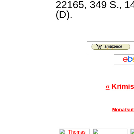
22165, 349 S., 1
(D).
«
Krimis
Monatsüb