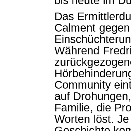
bis heute im Du
Das Ermittlerd
Calment gegen 
Einschüchterun
Während Fredrik
zurückgezogen
Hörbehinderung,
Community eint
auf Drohungen,
Familie, die Pr
Worten löst. J
Geschichte kom