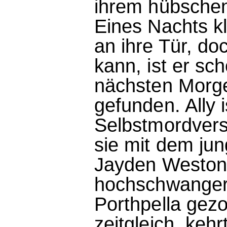
ihrem hübschen
Eines Nachts kl
an ihre Tür, do
kann, ist er sc
nächsten Morg
gefunden. Ally 
Selbstmordvers
sie mit dem ju
Jayden Weston t
hochschwanger
Porthpella gez
zeitgleich, keh