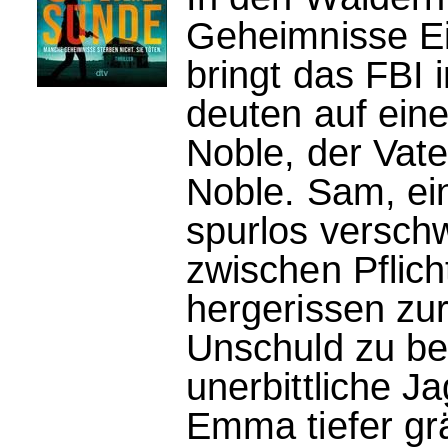
Geheimnisse Ei
bringt das FBI 
deuten auf ein
Noble, der Vat
Noble. Sam, ein
spurlos versc
zwischen Pflich
hergerissen zu
Unschuld zu be
unerbittliche J
Emma tiefer grä