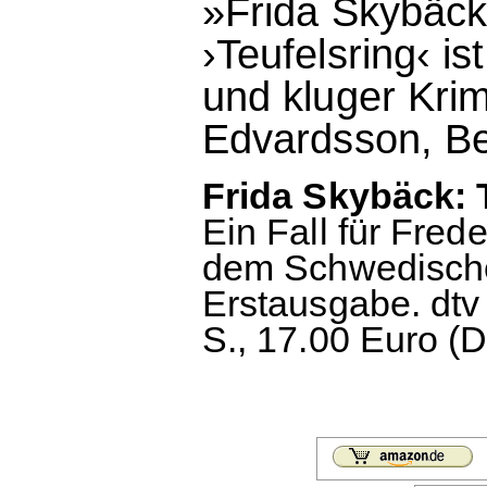
»Frida Skybäck
›Teufelsring‹ i
und kluger Kri
Edvardsson, Be
Frida Skybäck: 
Ein Fall für Fred
dem Schwedische
Erstausgabe. dtv
S., 17.00 Euro (D