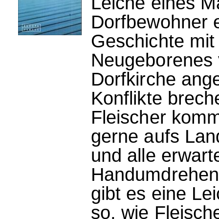
Leiche eines M
Dorfbewohner er
Geschichte mit
Neugeborenes 
Dorfkirche ange
Konflikte brec
Fleischer komm
gerne aufs Lan
und alle erwart
Handumdrehen g
gibt es eine Le
so, wie Fleische