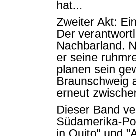
hat...
Zweiter Akt: Ei
Der verantwortli
Nachbarland. N
er seine ruhmr
planen sein ge
Braunschweig al
erneut zwischen
Dieser Band ve
Südamerika-Poli
in Quito" und 