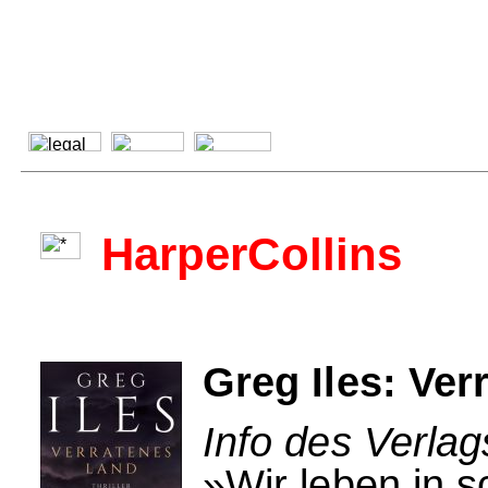
HarperCollins
Greg Iles: Ver
Info des Verlag
»Wir leben in s