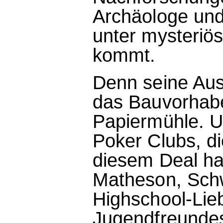
Archäologe und
unter mysteriö
kommt.
Denn seine Au
das Bauvorhab
Papiermühle. Un
Poker Clubs, di
diesem Deal h
Matheson, Schw
Highschool-Lie
Jugendfreundes,