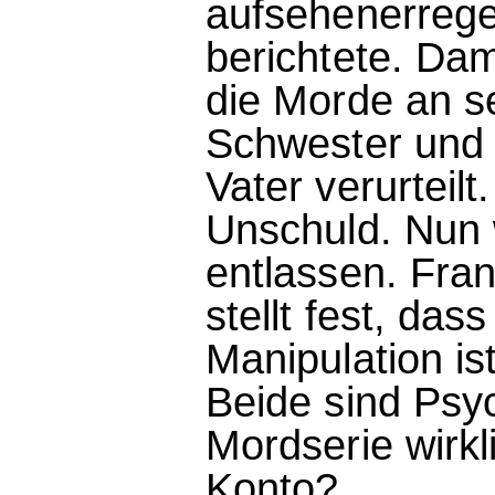
aufsehenerreg
berichtete. Da
die Morde an s
Schwester und
Vater verurteilt
Unschuld. Nun
entlassen. Fran
stellt fest, das
Manipulation is
Beide sind Psy
Mordserie wirk
Konto?