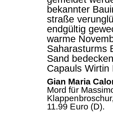
bekannter Baui
straße verunglü
endgültig gewe
warme November
Saharasturms B
Sand bedecken,
Capauls Wirtin
Gian Maria Calo
Mord für Massimo
Klappenbroschur,
11.99 Euro (D).