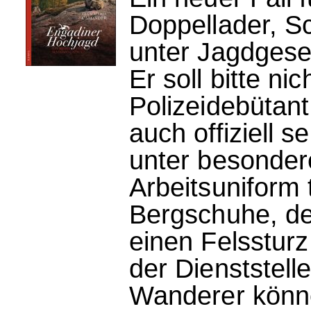
Doppellader, S
unter Jagdgese
Er soll bitte n
Polizeidebütant
auch offiziell s
unter besonder
Arbeitsuniform
Bergschuhe, de
einen Felssturz
der Dienststell
Wanderer könne