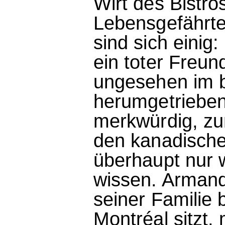
Wirt des Bistro
Lebensgefährten
sind sich einig:
ein toter Freun
ungesehen im b
herumgetrieben 
merkwürdig, zum
den kanadische
überhaupt nur 
wissen. Arman
seiner Familie 
Montréal sitzt