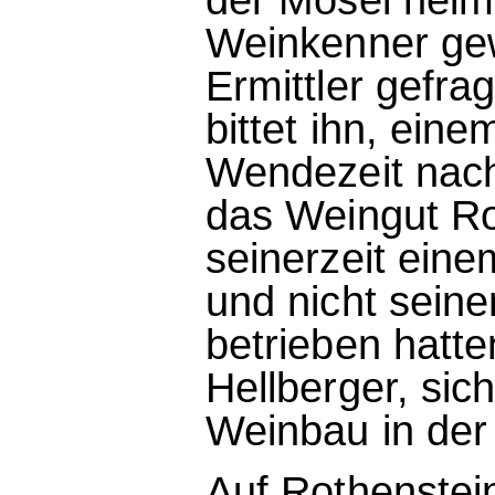
Weinkenner gew
Ermittler gefra
bittet ihn, ei
Wendezeit nac
das Weingut Ro
seinerzeit ein
und nicht sein
betrieben hatte
Hellberger, si
Weinbau in der
Auf Rothenstei