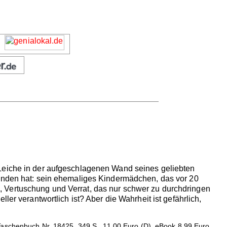
 Leiche in der aufgeschlagenen Wand seines geliebten
funden hat: sein ehemaliges Kindermädchen, das vor 20
 Vertuschung und Verrat, das nur schwer zu durchdringen
er verantwortlich ist? Aber die Wahrheit ist gefährlich,
Taschenbuch Nr. 18425, 349 S., 11.00 Euro (D), eBook 8.99 Euro