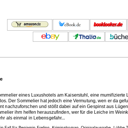
se
ommelier eines Luxushotels am Kaiserstuhl, eine mumifizierte
gslos. Der Sommelier hat jedoch eine Vermutung, wen er da ge
t nachzuforschen und stößt dabei auf ein Gespinst aus Lügen,
melier ihm helfen herauszufinden, wer für die Leiche im Weinkell
r als einmal in Lebensgefahr...
in Fall für Benjamin Freling. Kriminalroman. Originalausgabe. Lübbe 