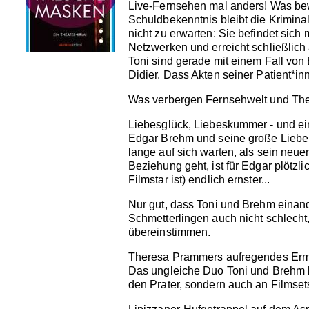
Live-Fernsehen mal anders! Was bew
Schuldbekenntnis bleibt die Kriminal
nicht zu erwarten: Sie befindet sich
Netzwerken und erreicht schließlich
Toni sind gerade mit einem Fall von 
Didier. Dass Akten seiner Patient*
Was verbergen Fernsehwelt und The
Liebesglück, Liebeskummer - und ein
Edgar Brehm und seine große Liebe h
lange auf sich warten, als sein neue
Beziehung geht, ist für Edgar plötzl
Filmstar ist) endlich ernster...
Nur gut, dass Toni und Brehm einan
Schmetterlingen auch nicht schlecht
übereinstimmen.
Theresa Prammers aufregendes Ermit
Das ungleiche Duo Toni und Brehm be
den Prater, sondern auch an Filmse