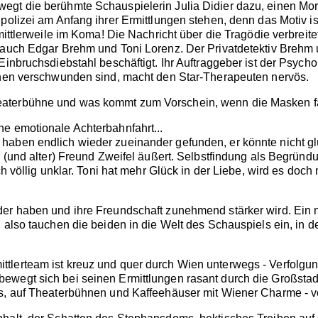
egt die berühmte Schauspielerin Julia Didier dazu, einen Mor
polizei am Anfang ihrer Ermittlungen stehen, denn das Motiv is
 mittlerweile im Koma! Die Nachricht über die Tragödie verbreit
 auch Edgar Brehm und Toni Lorenz. Der Privatdetektiv Brehm 
Einbruchsdiebstahl beschäftigt. Ihr Auftraggeber ist der Psyc
innen verschwunden sind, macht den Star-Therapeuten nervös.
aterbühne und was kommt zum Vorschein, wenn die Masken f
e emotionale Achterbahnfahrt...
aben endlich wieder zueinander gefunden, er könnte nicht glü
r (und alter) Freund Zweifel äußert. Selbstfindung als Begrün
ich völlig unklar. Toni hat mehr Glück in der Liebe, wird es do
der haben und ihre Freundschaft zunehmend stärker wird. Ein 
, also tauchen die beiden in die Welt des Schauspiels ein, in 
tlerteam ist kreuz und quer durch Wien unterwegs - Verfolgu
wegt sich bei seinen Ermittlungen rasant durch die Großstadt.
ts, auf Theaterbühnen und Kaffeehäuser mit Wiener Charme - v