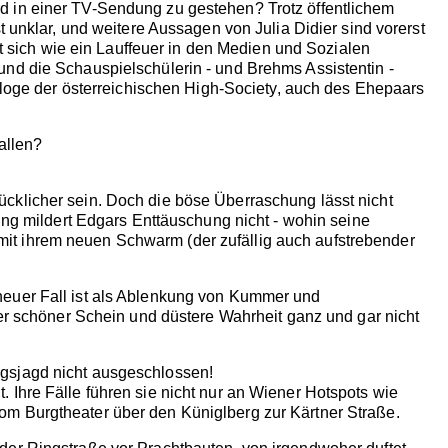
d in einer TV-Sendung zu gestehen? Trotz öffentlichem
t unklar, und weitere Aussagen von Julia Didier sind vorerst
et sich wie ein Lauffeuer in den Medien und Sozialen
und die Schauspielschülerin - und Brehms Assistentin -
hologe der österreichischen High-Society, auch des Ehepaars
allen?
cklicher sein. Doch die böse Überraschung lässt nicht
dung mildert Edgars Enttäuschung nicht - wohin seine
ch mit ihrem neuen Schwarm (der zufällig auch aufstrebender
neuer Fall ist als Ablenkung von Kummer und
der schöner Schein und düstere Wahrheit ganz und gar nicht
ngsjagd nicht ausgeschlossen!
 Ihre Fälle führen sie nicht nur an Wiener Hotspots wie
om Burgtheater über den Küniglberg zur Kärtner Straße.