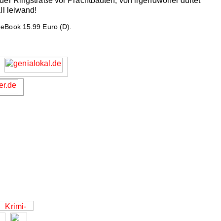
der Ringstraße vor Prachtbauten, von irgendwoher duftet
ll leiwand!
 eBook 15.99 Euro (D).