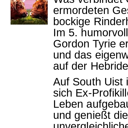
ermordeten Ges
bockige Rinder
Im 5. humorvol
Gordon Tyrie er
und das eigenwi
auf der Hebride
Auf South Uist
sich Ex-Profiki
Leben aufgebau
und genießt di
unvergleichlich