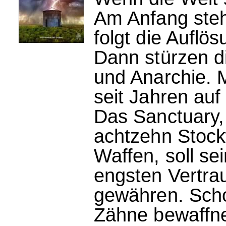
Am Anfang steh
folgt die Auflö
Dann stürzen d
und Anarchie. M
seit Jahren auf
Das Sanctuary,
achtzehn Stockw
Waffen, soll se
engsten Vertra
gewähren. Schon
Zähne bewaffne