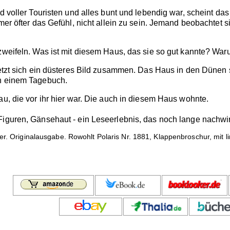
nd voller Touristen und alles bunt und lebendig war, scheint da
mer öfter das Gefühl, nicht allein zu sein. Jemand beobachtet s
 zweifeln. Was ist mit diesem Haus, das sie so gut kannte? W
setzt sich ein düsteres Bild zusammen. Das Haus in den Dünen s
in einem Tagebuch.
au, die vor ihr hier war. Die auch in diesem Haus wohnte.
Figuren, Gänsehaut - ein Leseerlebnis, das noch lange nachwir
ler. Originalausgabe. Rowohlt Polaris Nr. 1881, Klappenbroschur, mit l