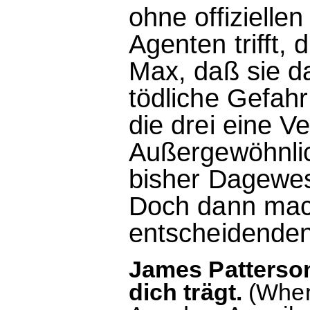
ohne offizielle
Agenten trifft, 
Max, daß sie da
tödliche Gefah
die drei eine V
Außergewöhnlic
bisher Dagewese
Doch dann mac
entscheidenden 
James Patterson
dich trägt.
(When 