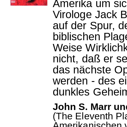
Amerika um sic
Virologe Jack 
auf der Spur, d
biblischen Pla
Weise Wirklichk
nicht, daß er s
das nächste Opf
werden - des e
dunkles Geheim
John S. Marr un
(The Eleventh P
Amerikanischen 