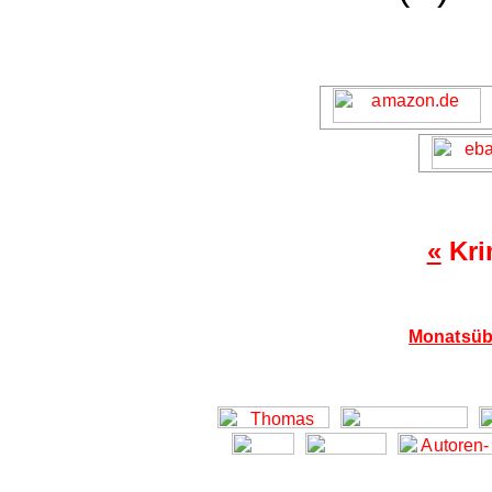
«
Kri
Monatsübe