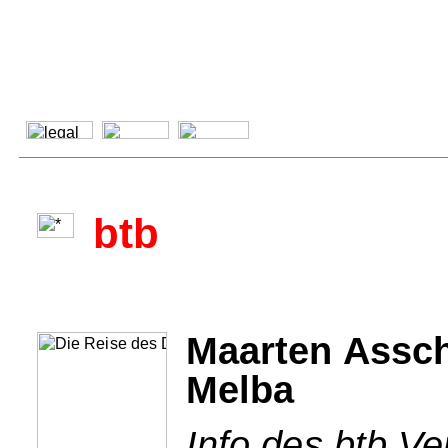
btb
Maarten Assch
Melba
Info des btb Ve