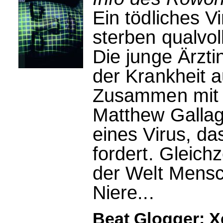
Ein tödliches V
sterben qualvol
Die junge Ärzti
der Krankheit a
Zusammen mit 
Matthew Gallagh
eines Virus, d
fordert. Gleich
der Welt Mensch
Niere...
Beat Glogger: X