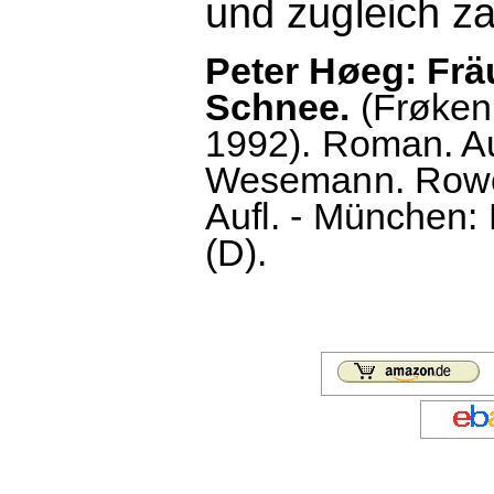
und zugleich za
Peter Høeg: Frä
Schnee.
(Frøken 
1992). Roman. A
Wesemann. Rowoh
Aufl. - München: 
(D).