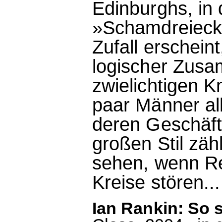
Edinburghs, in 
»Schamdreieck
Zufall erscheint
logischer Zusa
zwielichtigen K
paar Männer al
deren Geschäf
großen Stil zäh
sehen, wenn Re
Kreise stören...
Ian Rankin: So s