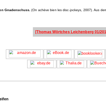
 den Gnadenschuss.
(On achève bien les disc-jockeys, 2007). Aus de
[Thomas Wörtches Leichenberg 01/201
eifen