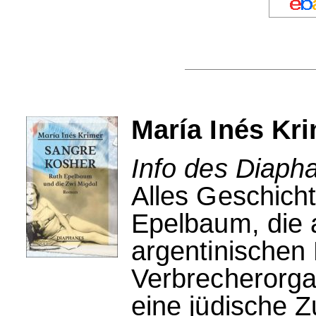
María Inés Kr
Info des Diaph
Alles Geschicht
Epelbaum, die a
argentinischen
Verbrecherorgan
eine jüdische Z