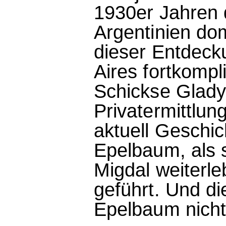
1930er Jahren 
Argentinien do
dieser Entdeck
Aires fortkompli
Schickse Glady
Privatermittlun
aktuell Geschic
Epelbaum, als s
Migdal weiterleb
geführt. Und di
Epelbaum nicht