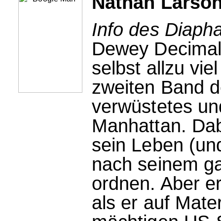
Nathan Larso
Info des Diaph
Dewey Decimal,
selbst allzu vie
zweiten Band de
verwüstetes un
Manhattan. Dabe
sein Leben (und
nach seinem g
ordnen. Aber er
als er auf Mater