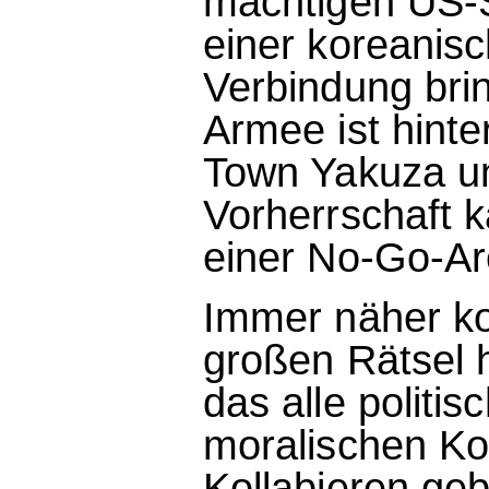
mächtigen US-
einer koreanisc
Verbindung brin
Armee ist hinte
Town Yakuza u
Vorherrschaft 
einer No-Go-Are
Immer näher k
großen Rätsel 
das alle politis
moralischen K
Kollabieren geb