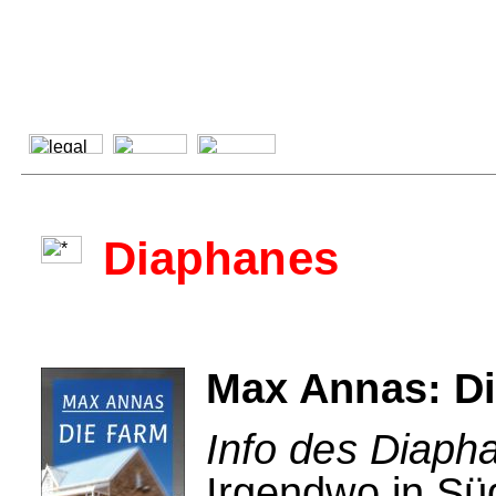
Diaphanes
Max Annas: D
Info des Diaph
Irgendwo in Sü