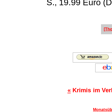
S., 19.99 Euro (D
[Th
«
Krimis im Ver
Monatsübe