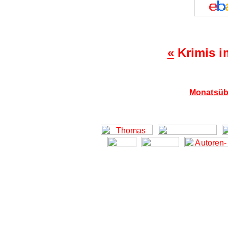
«
Krimis i
Monatsübe