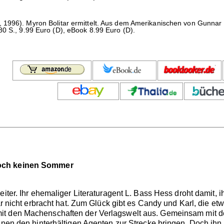
 1996). Myron Bolitar ermittelt. Aus dem Amerikanischen von Gunnar
80 S., 9.99 Euro (D), eBook 8.99 Euro (D).
noch keinen Sommer
iter. Ihr ehemaliger Literaturagent L. Bass Hess droht damit, ih
ar nicht erbracht hat. Zum Glück gibt es Candy und Karl, die etw
it den Machenschaften der Verlagswelt aus. Gemeinsam mit d
anen den hinterhältigen Agenten zur Strecke bringen. Doch ihn ei