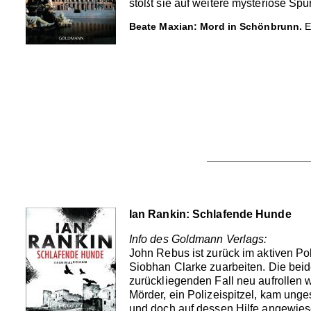
stößt sie auf weitere mysteriöse Spu
Beate Maxian: Mord in Schönbrunn.
E
Ian Rankin: Schlafende Hunde
Info des Goldmann Verlags:
John Rebus ist zurück im aktiven Po
Siobhan Clarke zuarbeiten. Die beid
zurückliegenden Fall neu aufrollen 
Mörder, ein Polizeispitzel, kam unge
und doch auf dessen Hilfe angewies