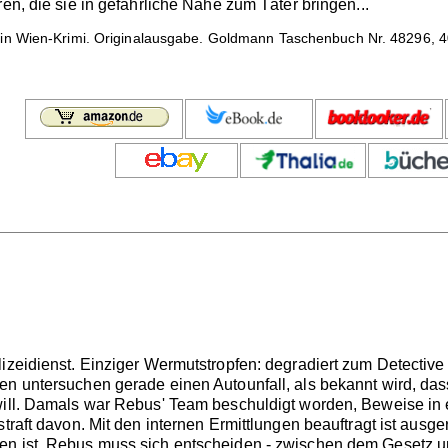
ren, die sie in gefährliche Nähe zum Täter bringen...
in Wien-Krimi. Originalausgabe. Goldmann Taschenbuch Nr. 48296, 408
lizeidienst. Einziger Wermutstropfen: degradiert zum Detect
en untersuchen gerade einen Autounfall, als bekannt wird, das
will. Damals war Rebus' Team beschuldigt worden, Beweise in
straft davon. Mit den internen Ermittlungen beauftragt ist aus
en ist. Rebus muss sich entscheiden - zwischen dem Gesetz 