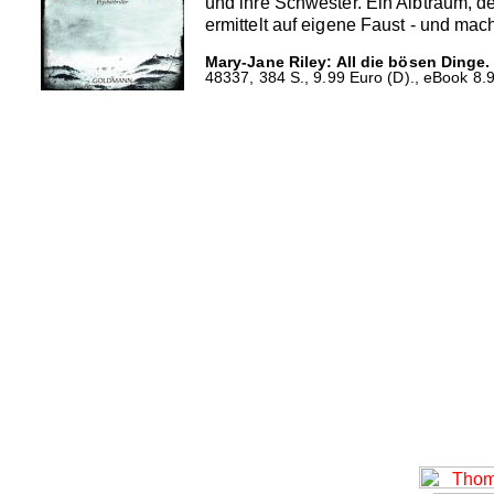
und ihre Schwester. Ein Albtraum, de
ermittelt auf eigene Faust - und mac
Mary-Jane Riley: All die bösen Dinge.
48337, 384 S., 9.99 Euro (D)., eBook 8.9