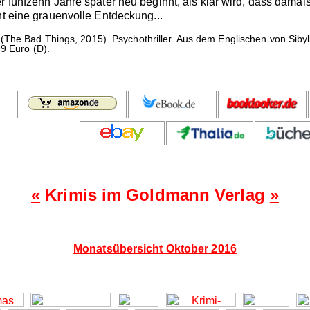
r fünfzehn Jahre später neu beginnt, als klar wird, dass damals
ht eine grauenvolle Entdeckung...
(The Bad Things, 2015). Psychothriller. Aus dem Englischen von Sib
9 Euro (D).
«
Krimis im Goldmann Verlag
»
Monatsübersicht Oktober 2016