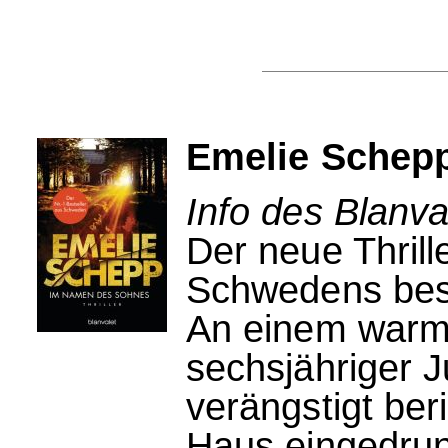
Emelie Schep
Info des Blanva
Der neue Thril
Schwedens bes
An einem warm
sechsjähriger J
verängstigt ber
Haus eingedru