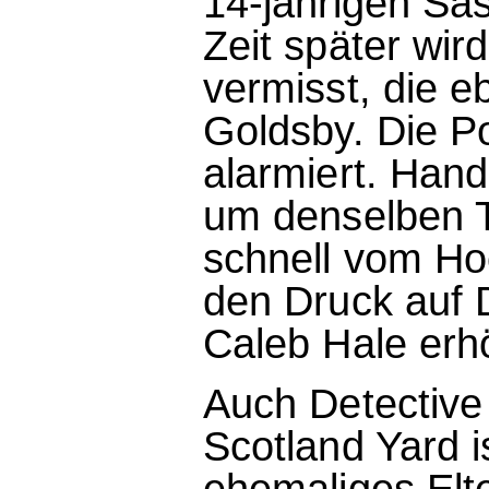
14-jährigen Sa
Zeit später wir
vermisst, die e
Goldsby. Die Po
alarmiert. Hand
um denselben T
schnell vom Ho
den Druck auf D
Caleb Hale erh
Auch Detective 
Scotland Yard i
ehemaliges Elt