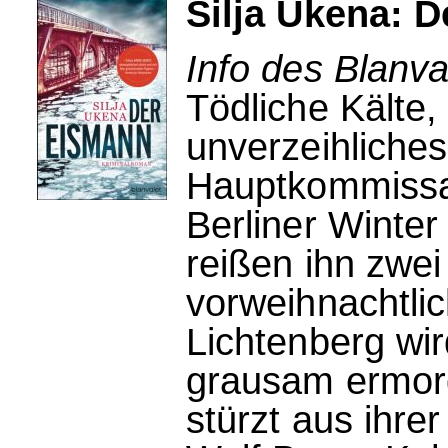
Silja Ukena: 
Info des Blanva
Tödliche Kälte,
unverzeihliches
Hauptkommissar
Berliner Winter 
reißen ihn zwei
vorweihnachtlic
Lichtenberg wi
grausam ermor
stürzt aus ihr