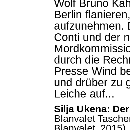
Wolf Bruno Kah
Berlin flaniere
aufzunehmen. D
Conti und der 
Mordkommissio
durch die Rechn
Presse Wind be
und drüber zu g
Leiche auf...
Silja Ukena: De
Blanvalet Taschen
Blanvalet, 2015),