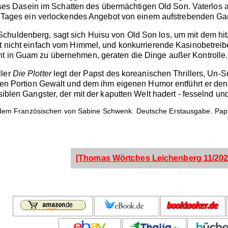
ostloses Dasein im Schatten des übermächtigen Old Son. Vaterlo
ines Tages ein verlockendes Angebot von einem aufstrebenden 
chuldenberg, sagt sich Huisu von Old Son los, um mit dem hi
llt nicht einfach vom Himmel, und konkurrierende Kasinobetre
ht in Guam zu übernehmen, geraten die Dinge außer Kontrolle.
ller
Die Plotter
legt der Papst des koreanischen Thrillers, Un-S
tigen Portion Gewalt und dem ihm eigenen Humor entführt er de
siblen Gangster, der mit der kaputten Welt hadert - fesselnd und 
s dem Französischen von Sabine Schwenk. Deutsche Erstausgabe. Pa
[Thomas Wörtches Leichenberg 11/202