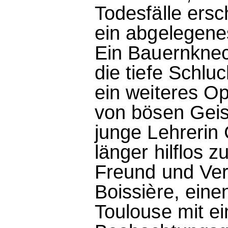
Todesfälle ersc
ein abgelegene
Ein Bauernknech
die tiefe Schlu
ein weiteres O
von bösen Geis
junge Lehrerin 
länger hilflos z
Freund und Vert
Boissière, eine
Toulouse mit ei