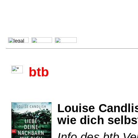
btb
Louise Candli
wie dich selbs
Info des btb Ve