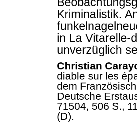
Beobachtungsga
Kriminalistik. 
funkelnagelneue
in La Vitarelle
unverzüglich se
Christian Cara
diable sur les ép
dem Französische
Deutsche Erstau
71504, 506 S., 1
(D).