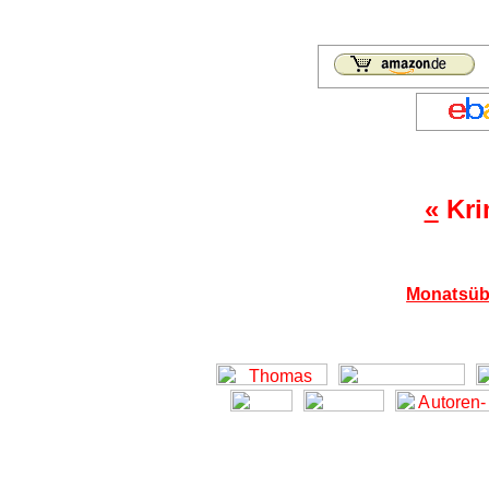
«
Kri
Monatsübe