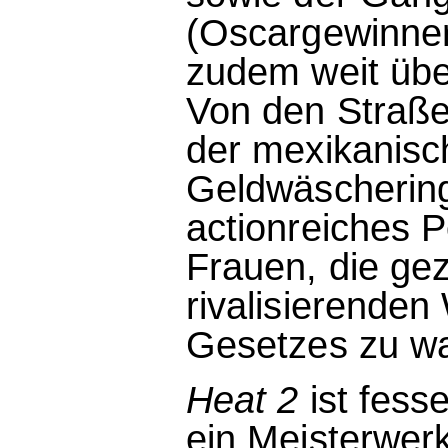
(Oscargewinner
zudem weit übe
Von den Straßen
der mexikanisc
Geldwäschering
actionreiches 
Frauen, die ge
rivalisierenden
Gesetzes zu w
Heat 2
ist fess
ein Meisterwerk