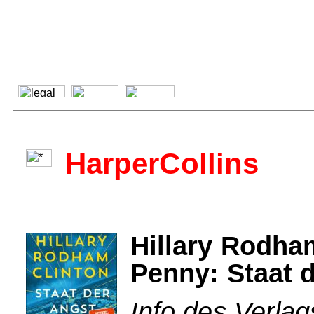
HarperCollins
Hillary Rodha
Penny: Staat 
Info des Verlag