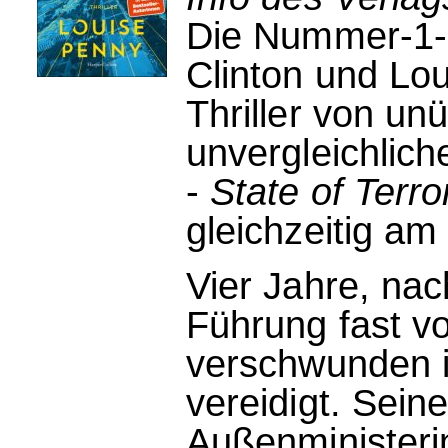
Die Nummer-1-B
Clinton und Lo
Thriller von u
unvergleichlic
-
State of Terro
gleichzeitig am
Vier Jahre, na
Führung fast v
verschwunden is
vereidigt. Sein
Außenministerin