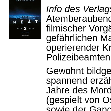
Info des Verlag
Atemberaubend 
filmischer Vorg
gefährlichen M
operierender Kr
Polizeibeamten,
Gewohnt bildge
spannend erzäh
Jahre des Mord
(gespielt von 
sowie der Gan