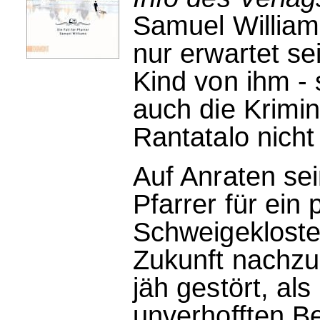
Samuel Williams
nur erwartet se
Kind von ihm - 
auch die Krimi
Rantatalo nich
Auf Anraten sei
Pfarrer für ein
Schweigekloste
Zukunft nachzu
jäh gestört, al
unverhofften Be