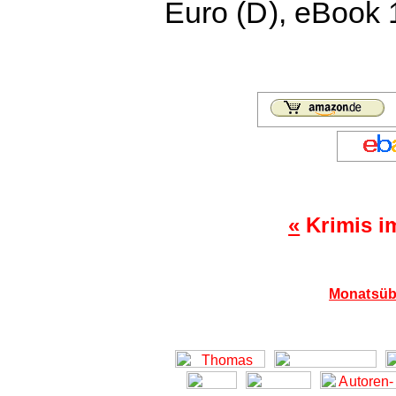
Euro (D), eBook 
«
Krimis i
Monatsübe