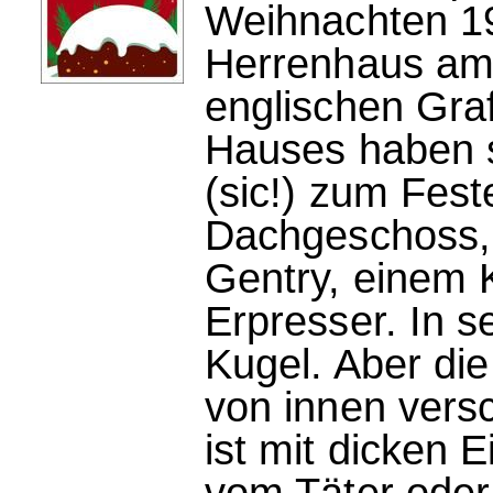
Weihnachten 19
Herrenhaus am
englischen Gra
Hauses haben s
(sic!) zum Fes
Dachgeschoss, 
Gentry, einem 
Erpresser. In s
Kugel. Aber di
von innen vers
ist mit dicken 
vom Täter oder 