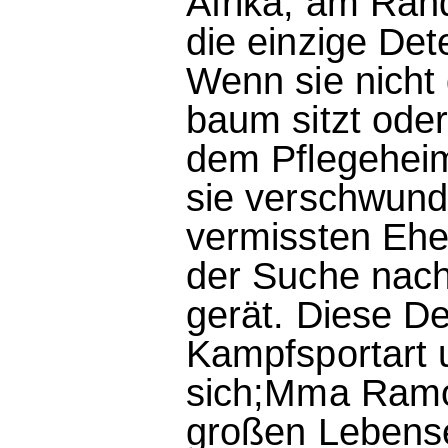
Afrika, am Rand
die einzige De
Wenn sie nicht
baum sitzt ode
dem Pflegeheim
sie verschwund
vermissten Ehe
der Suche nach
gerät. Diese De
Kampfsportart u
sich;Mma Ramots
großen Lebens