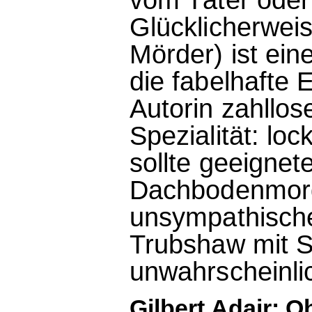
Glücklicherweis
Mörder) ist ei
die fabelhafte 
Autorin zahllose
Spezialität: lo
sollte geeignet
Dachbodenmord
unsympathische
Trubshaw mit S
unwahrscheinli
Gilbert Adair: 