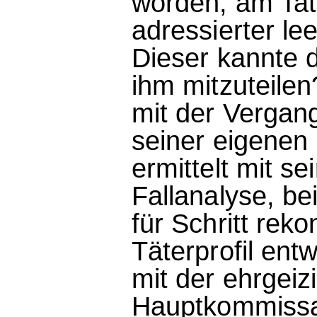
worden, am Tat
adressierter le
Dieser kannte d
ihm mitzuteilen
mit der Vergan
seiner eigenen
ermittelt mit s
Fallanalyse, be
für Schritt rekon
Täterprofil entw
mit der ehrgeiz
Hauptkommissar