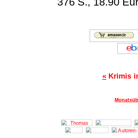
376 S., 18.90 Eu
«
Krimis 
Monatsübe