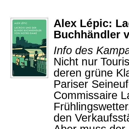
Alex Lépic: La
Buchhändler 
Info des Kampa
Nicht nur Touri
deren grüne Kl
Pariser Seineu
Commissaire Lac
Frühlingswette
den Verkaufsst
Aber muss der 