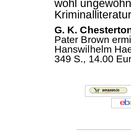
wohl ungewöhnl
Kriminalliterat
G. K. Chesterto
Pater Brown ermi
Hanswilhelm Haef
349 S., 14.00 Eu