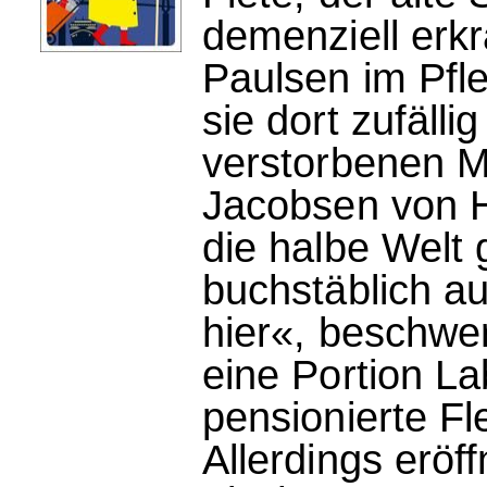
demenziell erk
Paulsen im Pfl
sie dort zufäll
verstorbenen M
Jacobsen von 
die halbe Welt 
buchstäblich au
hier«, beschwer
eine Portion La
pensionierte Fl
Allerdings eröff