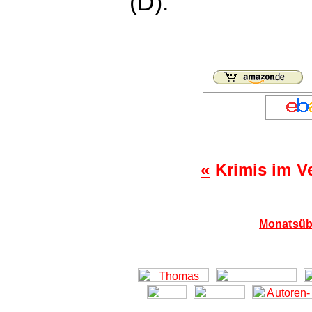
(D).
«
Krimis im 
Monatsübe