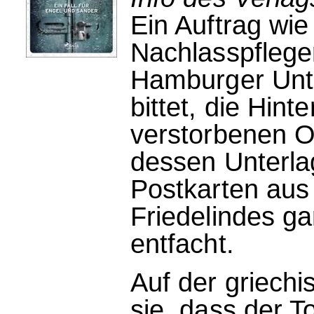
Ein Auftrag wie 
Nachlasspfleger
Hamburger Unte
bittet, die Hin
verstorbenen On
dessen Unterla
Postkarten aus 
Friedelindes g
entfacht.
Auf der griechi
sie, dass der T