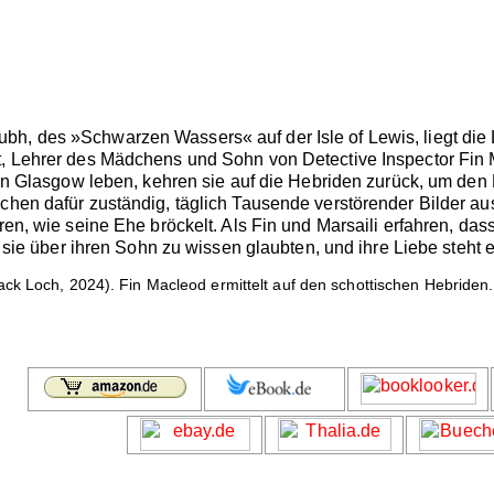
h, des »Schwarzen Wassers« auf der Isle of Lewis, liegt die L
t, Lehrer des Mädchens und Sohn von Detective Inspector Fin M
en in Glasgow leben, kehren sie auf die Hebriden zurück, um 
schen dafür zuständig, täglich Tausende verstörender Bilder a
üren, wie seine Ehe bröckelt. Als Fin und Marsaili erfahren, das
as sie über ihren Sohn zu wissen glaubten, und ihre Liebe steht 
ck Loch, 2024). Fin Macleod ermittelt auf den schottischen Hebride