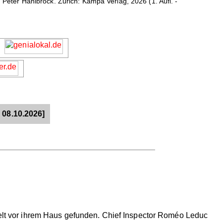
eter Hahlbrock. Zürich: Kampa Verlag, 2026 (1. Aufl. -
 08.10.2026]
sselt vor ihrem Haus gefunden. Chief Inspector Roméo Leduc