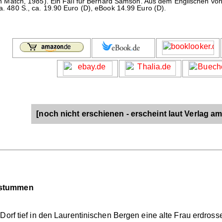
Match, 1985). Ein Fall für Bernard Samson. Aus dem Englischen von P
ca. 480 S., ca. 19.90 Euro (D), eBook 14.99 Euro (D).
[noch nicht erschienen - erscheint laut Verlag am
rstummen
 Dorf tief in den Laurentinischen Bergen eine alte Frau erdro