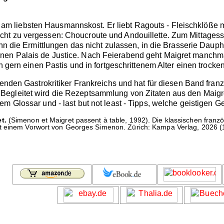
ne, am liebsten Hausmannskost. Er liebt Ragouts - Fleischklöße 
cht zu vergessen: Choucroute und Andouillette. Zum Mittage
enn die Ermittlungen das nicht zulassen, in die Brasserie Dauph
en Palais de Justice. Nach Feierabend geht Maigret manchmal
ch gern einen Pastis und in fortgeschrittenem Alter einen troc
renden Gastrokritiker Frankreichs und hat für diesen Band franz
Begleitet wird die Rezeptsammlung von Zitaten aus den Mai
m Glossar und - last but not least - Tipps, welche geistigen 
t.
(Simenon et Maigret passent à table, 1992). Die klassischen fran
 einem Vorwort von Georges Simenon. Zürich: Kampa Verlag, 2026 (1. A