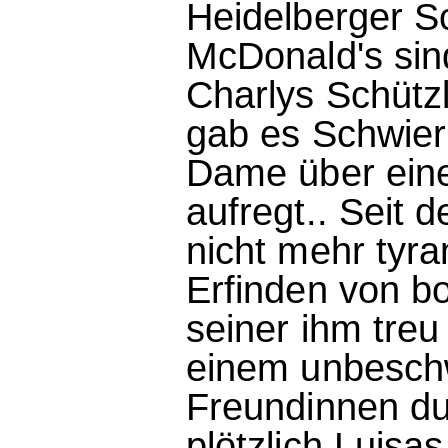
Heidelberger S
McDonald's sin
Charlys Schütz
gab es Schwieri
Dame über ei
aufregt.. Seit d
nicht mehr tyra
Erfinden von 
seiner ihm tre
einem unbeschw
Freundinnen du
plötzlich Luisa