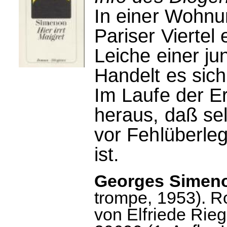
In einer Wohn
Pariser Viertel 
Leiche einer ju
Handelt es sic
Im Laufe der Erm
heraus, daß se
vor Fehlüberle
ist.
Georges Simenon
trompe, 1953). 
von Elfriede Rie