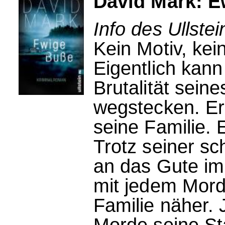
David Mark: 
Info des Ullstei
Kein Motiv, ke
Eigentlich kan
Brutalität sein
wegstecken. Er 
seine Familie. E
Trotz seiner sch
an das Gute i
mit jedem Mor
Familie näher. 
Morde seine St