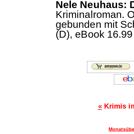
Nele Neuhaus: D
Kriminalroman. Or
gebunden mit Sch
(D), eBook 16.99
«
Krimis i
Monatsübe