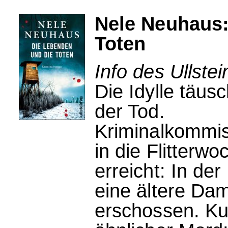
Nele Neuhaus:
Toten
Info des Ullstei
Die Idylle täusc
der Tod.
Kriminalkommiss
in die Flitterwo
erreicht: In d
eine ältere Da
erschossen. Kur