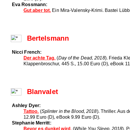
Eva Rossmann:
Gut aber tot.
Ein Mira-Valensky-Krimi. Bastei Lübbe
Bertelsmann
Nicci French:
Der achte Tag.
(
Day of the Dead, 2018
). Frieda K
Klappenbroschur, 445 S., 15.00 Euro (D), eBook 11
Blanvalet
Ashley Dyer:
Tattoo.
(
Splinter in the Blood, 2018
). Thriller. Au
12.99 Euro (D), eBook 9.99 Euro (D).
Stephanie Merritt:
Bevor es dunkel wird.
(
While You Sleep, 2018
). 