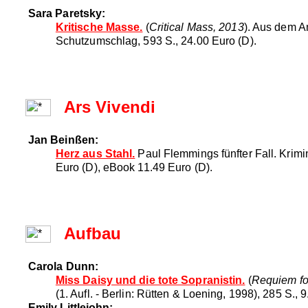
Sara Paretsky:
Kritische Masse.
(
Critical Mass, 2013
). Aus dem A
Schutzumschlag, 593 S., 24.00 Euro (D).
Ars Vivendi
Jan Beinßen:
Herz aus Stahl.
Paul Flemmings fünfter Fall. Krimin
Euro (D), eBook 11.49 Euro (D).
Aufbau
Carola Dunn:
Miss Daisy und die tote Sopranistin.
(
Requiem fo
(1. Aufl. - Berlin: Rütten & Loening, 1998), 285 S., 
Emily Littlejohn: