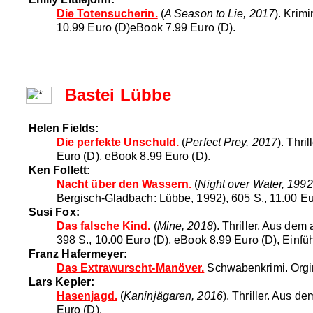
Die Totensucherin.
(
A Season to Lie, 2017
). Krim
10.99 Euro (D)eBook 7.99 Euro (D).
Bastei Lübbe
Helen Fields:
Die perfekte Unschuld.
(
Perfect Prey, 2017
). Thr
Euro (D), eBook 8.99 Euro (D).
Ken Follett:
Nacht über den Wassern.
(
Night over Water, 1992
Bergisch-Gladbach: Lübbe, 1992), 605 S., 11.00 Eu
Susi Fox:
Das falsche Kind.
(
Mine, 2018
). Thriller. Aus de
398 S., 10.00 Euro (D), eBook 8.99 Euro (D), Einfü
Franz Hafermeyer:
Das Extrawurscht-Manöver.
Schwabenkrimi. Orgin
Lars Kepler:
Hasenjagd.
(
Kaninjägaren, 2016
). Thriller. Aus 
Euro (D).