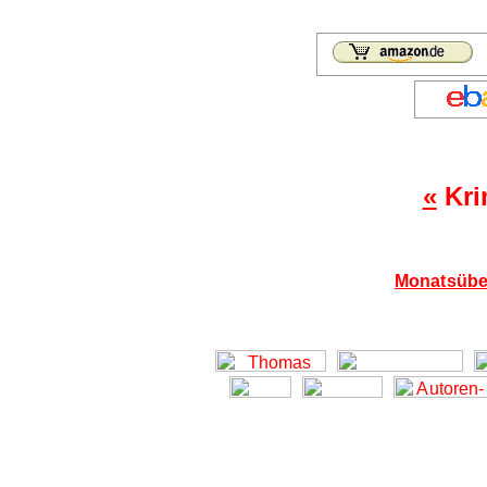
«
Kri
Monatsübe