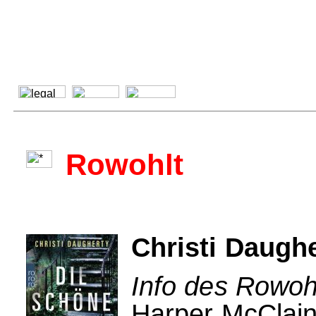
Rowohlt
Christi Daughe
Info des Rowohl
Harper McClain 