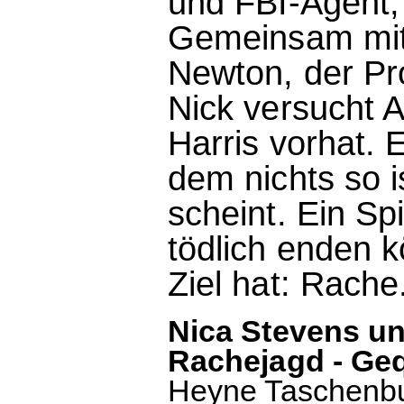
und FBI-Agent,
Gemeinsam mit
Newton, der Pr
Nick versucht 
Harris vorhat. E
dem nichts so i
scheint. Ein Spi
tödlich enden k
Ziel hat: Rache
Nica Stevens u
Rachejagd - Geq
Heyne Taschenbu