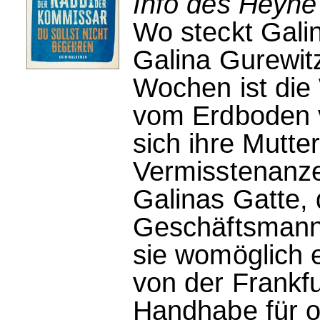
Info des Heyne
Wo steckt Gali
Galina Gurewitz
Wochen ist die
vom Erdboden v
sich ihre Mutte
Vermisstenanz
Galinas Gatte,
Geschäftsmann
sie womöglich 
von der Frankfur
Handhabe für of