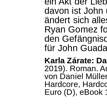
ein Akt der Lie
davon ist John
ändert sich alle
Ryan Gomez for
den Gefängnisd
für John Guada
Karla Zárate: Da
2019). Roman. A
von Daniel Mülle
Hardcore, Hardco
Euro (D), eBook 