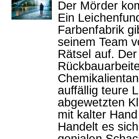
Der Mörder ko
Ein Leichenfun
Farbenfabrik g
seinem Team vo
Rätsel auf. Der
Rückbauarbeite
Chemikalientank
auffällig teure
abgewetzten K
mit kalter Hand
Handelt es sic
genialen Schach