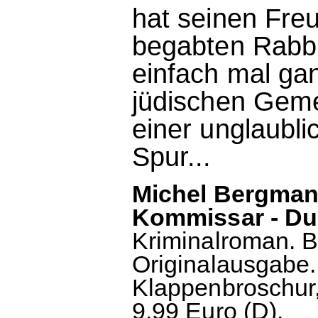
hat seinen Freu
begabten Rabbi
einfach mal gan
jüdischen Gem
einer unglaubli
Spur...
Michel Bergman
Kommissar - Du 
Kriminalroman. B
Originalausgabe
Klappenbroschur,
9.99 Euro (D).