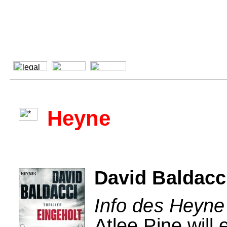
Heyne
David Baldacc
Info des Heyne
Atlee Pine will 