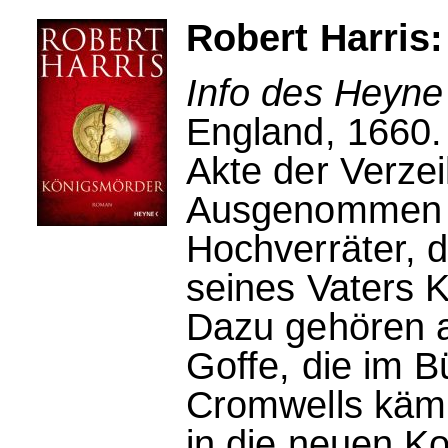
Robert Harris
Info des Heyne
England, 1660. K
Akte der Verze
Ausgenommen s
Hochverräter, d
seines Vaters K
Dazu gehören a
Goffe, die im B
Cromwells kämp
in die neuen Ko