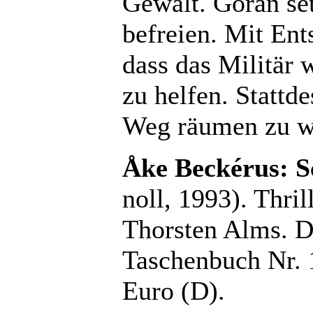
Gewalt. Göran set
befreien. Mit Ent
dass das Militär w
zu helfen. Stattd
Weg räumen zu wo
Åke Beckérus: S
noll, 1993). Thri
Thorsten Alms. D
Taschenbuch Nr. 
Euro (D).