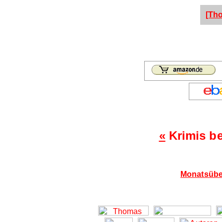
[Th
«
Krimis b
Monatsübe