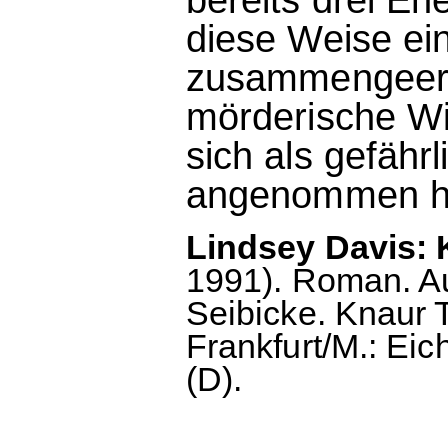
diese Weise e
zusammengeerb
mörderische Wi
sich als gefähr
angenommen h
Lindsey Davis: 
1991). Roman. Au
Seibicke. Knaur T
Frankfurt/M.: Eic
(D).