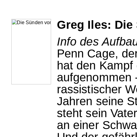
Greg Iles: Di
Info des Aufbau
Penn Cage, der
hat den Kampf 
aufgenommen -
rassistischer W
Jahren seine St
steht sein Vate
an einer Schwar
Und der gefährl