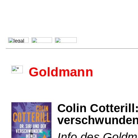
Goldmann
Colin Cotterill
verschwunde
Info des Goldm