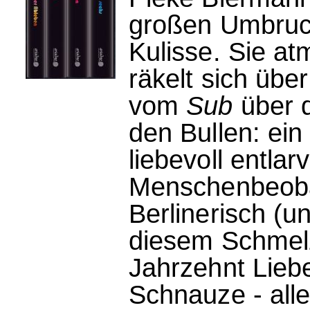
großen Umbruch.
Kulisse. Sie atm
räkelt sich übe
vom
Sub
über d
den Bullen: ein
liebevoll entlar
Menschenbeoba
Berlinerisch (u
diesem Schmelzt
Jahrzehnt Liebe
Schnauze - alle